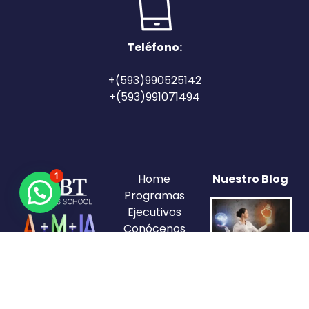
Teléfono:
+(593)990525142
+(593)991071494
1
Home
Nuestro Blog
Programas
Ejecutivos
Conócenos
Blogs
El primer paso
Copyright ©
Aula Virtual
2026 |
para tener
Desarrollado
inteligencia
por IBT-EDU
emocional y