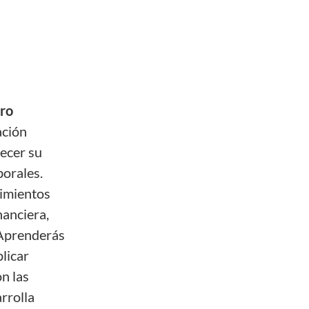
tro
ación
ecer su
borales.
cimientos
nanciera,
 Aprenderás
plicar
n las
rrolla