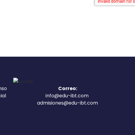
Enviar
nso
Correo:
ial
info@edu-ibt.com
admisiones@edu-ibt.com