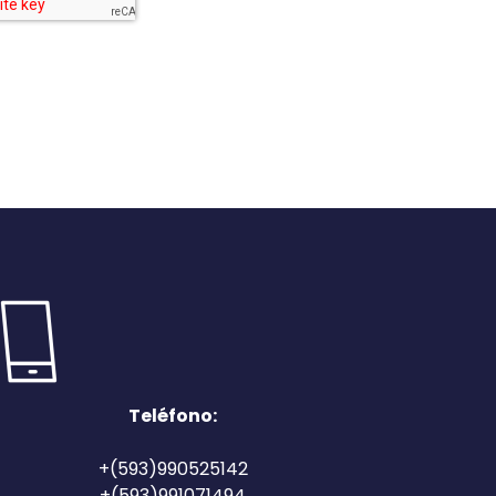
Teléfono:
+(593)990525142
+(593)991071494